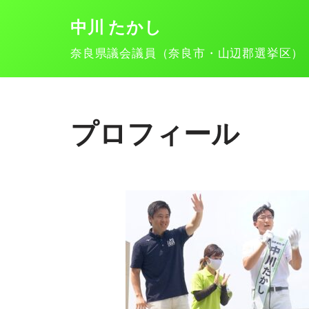
中川 たかし
コ
奈良県議会議員（奈良市・山辺郡選挙区）
ン
テ
ン
プロフィール
ツ
へ
ス
キ
ッ
プ