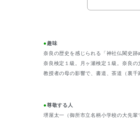
●
趣味
奈良の歴史を感じられる「神社仏閣史跡
奈良検定１級。月ヶ瀬検定１級。奈良の
教授者の母の影響で、書道、茶道（裏千
●
尊敬する人
堺屋太一（御所市立名柄小学校の大先輩