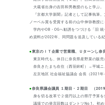
大蔵省出身の吉田和男教授のもと学ぶ。
『京都大学新聞』記者として記事執筆。文
ノーベル賞を受賞する前の山中伸弥教授に
学内やOB・OGへ勧誘をつづける「旧 
め資料が2022年、同問題を追及している
●
東京のＩＴ企業で営業職、Ｕターンし奈
東京時代も、休日に奈良県産野菜の販売
奈良きたまち在住（西笹鉾町）→平城ニ
左京地区 社会福祉協議会 会長（2021
●
奈良県議会議員 １期目・２期目 （2019. 4 
身を切る改革で２億円以上の県庁予算を
議場での発言回数はダントツNo.1
。初め