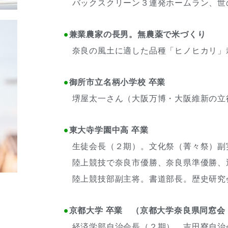
バックスクリーン３連発ホームラン、世
●
兼業農家の長男。無農薬で米づくり
奈良の風土に適した品種
「ヒノヒカリ」
●
御所市立名柄小学校 卒業
堺屋太一さん（大阪万博・大阪維新の立
●
東大寺学園中高 卒業
生徒会長（２期）。文化祭（菁々祭）副
陸上競技で奈良市優勝、奈良県準優勝、近
陸上競技部副主将。書道部長。歴史研究
●
京都大学 卒業 （京都大学奈良県同窓会
経済学部自治会長（２期）。吉田寮自治