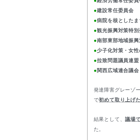
●
経済労働常任委員
●
建設常任委員会
●
病院を核としたま
●
観光振興対策特別
●
南部東部地域振興
●
少子化対策・女性
●
拉致問題議員連盟
●
関西広域連合議会
発達障害グレーゾ
で
初めて取り上げ
結果として、
議場で
た。