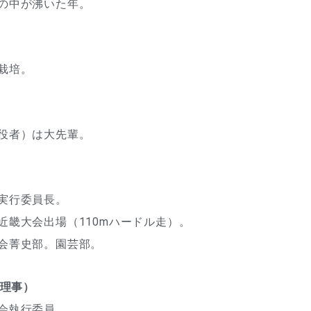
の中が沸いた年。
栽培。
役者）は大先輩。
実行委員長。
畿大会出場（110mハードル走）。
会菁史部。園芸部。
 理事）
会執行委員。