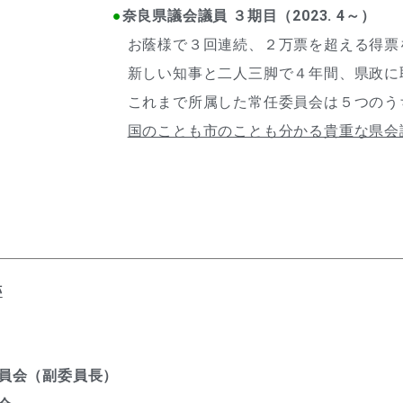
●
奈良県議会議員 ３期目（2023. 4～）
お蔭様で３回連続、２万票を超える得票
新しい知事と二人三脚で４年間、県政に
これまで所属した常任委員会は５つのう
国のことも市のことも分かる貴重な県会
跡
員会（副委員長）