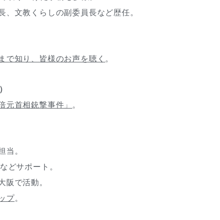
長、文教くらしの副委員長など歴任。
まで知り、皆様のお声を聴く
。
7）
倍元首相銃撃事件」
。
）
担当。
などサポート。
大阪で活動。
ップ
。