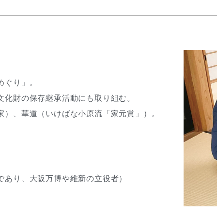
めぐり」。
文化財の保存継承活動にも取り組む。
家）、華道（いけばな小原流「家元賞」）。
であり、大阪万博や維新の立役者）