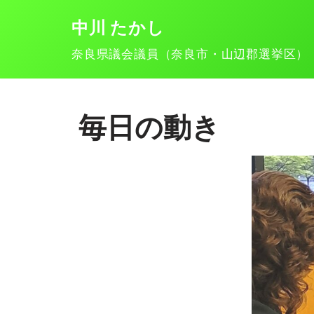
中川 たかし
コ
奈良県議会議員（奈良市・山辺郡選挙区）
ン
テ
ン
毎日の動き
ツ
へ
ス
キ
ッ
プ