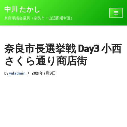
中川 たかし
コ
奈良県議会議員（奈良市・山辺郡選挙区）
ン
テ
ン
ツ
奈良市長選挙戦 Day3 小西
へ
ス
さくら通り商店街
キ
ッ
by
ynladmin
2021年7月9日
プ