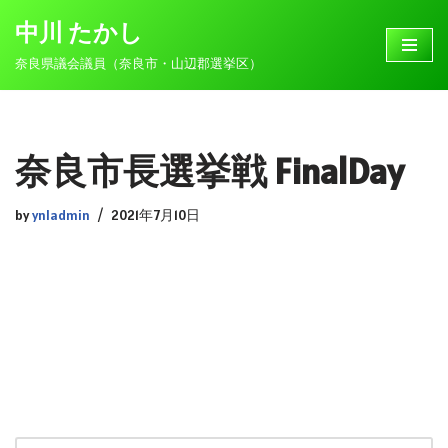
中川 たかし
コ
奈良県議会議員（奈良市・山辺郡選挙区）
ン
テ
ン
ツ
奈良市長選挙戦 FinalDay
へ
ス
by
ynladmin
2021年7月10日
キ
ッ
プ