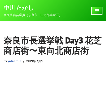
中川 たかし
コ
奈良県議会議員（奈良市・山辺郡選挙区）
ン
テ
ン
ツ
奈良市長選挙戦 Day3 花芝
へ
ス
商店街〜東向北商店街
キ
ッ
by
ynladmin
2021年7月9日
プ