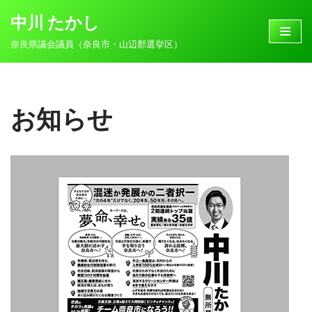
中川 たかし
コ
奈良県議会議員（奈良市・山辺郡選挙区）
ン
テ
ン
ツ
お知らせ
へ
ス
キ
ッ
プ