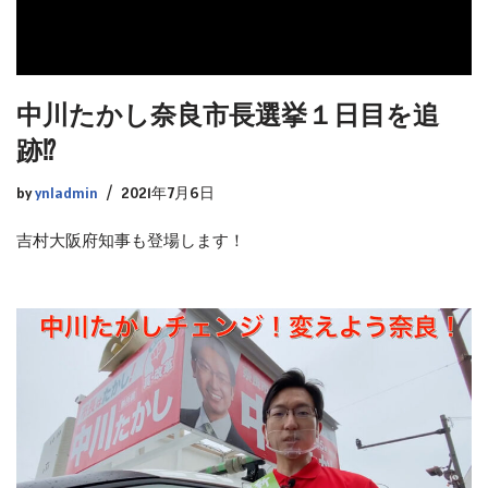
中川たかし奈良市長選挙１日目を追
跡⁉︎
by
ynladmin
2021年7月6日
吉村大阪府知事も登場します！