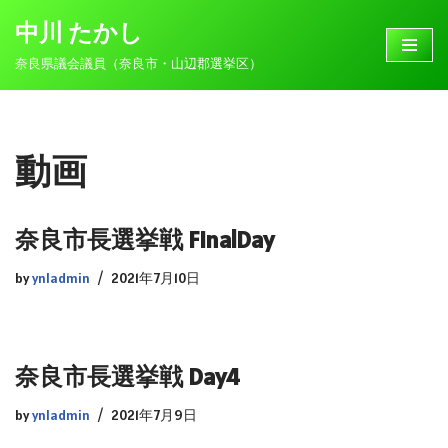
中川 たかし
コ
奈良県議会議員（奈良市・山辺郡選挙区）
ン
テ
ン
ツ
動画
へ
ス
キ
奈良市長選挙戦 FinalDay
ッ
プ
by
ynladmin
2021年7月10日
奈良市長選挙戦 Day4
by
ynladmin
2021年7月9日